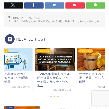
HOME
リフレッシュ
サウナの種類まとめ｜初心者でもわかる特徴・効果の違いとおすすめの入り方
RELATED POST
リフレッシュ
リフレッシュ
心者向けガイ
【2025年最新】ウェル
サウナのあまみとは？効
べき3つの理由
ビー福岡を徹底レビュ
果・効果・出し方を徹底
果
ー！森のサウナと強冷
解説！
水...
2025年2月17日
2025年3月6日
2025年11月25日