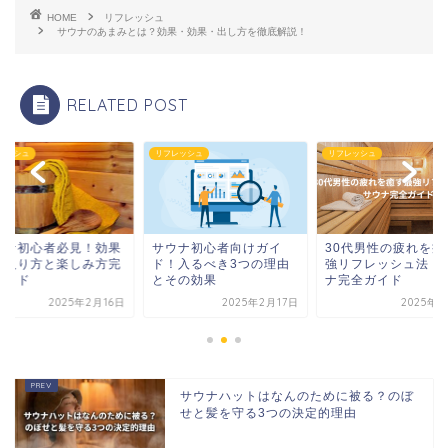
HOME
リフレッシュ
サウナのあまみとは？効果・効果・出し方を徹底解説！
RELATED POST
レッシュ
リフレッシュ
リフレッシュ
ウナ初心者向けガイ
30代男性の疲れを癒す最
サウナ初心者必見！
！入るべき3つの理由
強リフレッシュ法｜サウ
的な入り方と楽しみ
その効果
ナ完全ガイド
全ガイド
2025年2月17日
2025年4月7日
2025年2
サウナハットはなんのために被る？のぼ
せと髪を守る3つの決定的理由