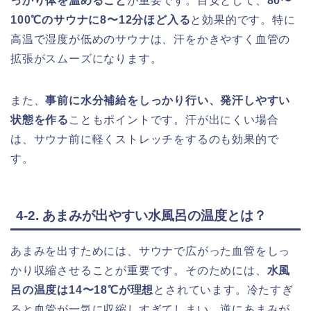
っかり体を温めること
が重要です。目安として、
80〜
100℃のサウナに8〜12分ほど入る
と効果的です。特に
高温で湿度が低めのサウナは、汗をかきやすく血管の
拡張がスムーズになります。
また、
事前に水分補給をしっかり行い、発汗しやすい
状態を作る
こともポイントです。汗が出にくい場合
は、サウナ前に軽くストレッチをするのも効果的で
す。
4-2. あまみが出やすい水風呂の温度とは？
あまみを出すためには、サウナで広がった血管をしっ
かり収縮させることが重要です。そのためには、
水風
呂の温度は14〜18℃が理想
とされています。冷たすぎ
ると血管が一気に収縮しすぎてしまい、逆にあまみが