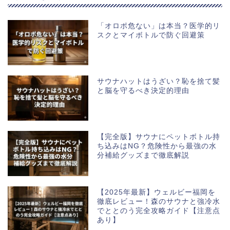
「オロポ危ない」は本当？医学的リ
スクとマイボトルで防ぐ回避策
サウナハットはうざい？恥を捨て髪
と脳を守るべき決定的理由
【完全版】サウナにペットボトル持
ち込みはNG？危険性から最強の水
分補給グッズまで徹底解説
【2025年最新】ウェルビー福岡を
徹底レビュー！森のサウナと強冷水
でととのう完全攻略ガイド【注意点
あり】